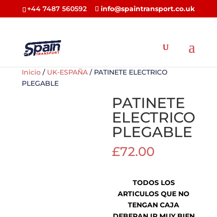
+44 7487 560592
info@spaintransport.co.uk
Inicio
/
UK-ESPAÑA
/ PATINETE ELECTRICO
PLEGABLE
PATINETE
ELECTRICO
PLEGABLE
£
72.00
TODOS LOS
ARTICULOS QUE NO
TENGAN CAJA
DEBERAN IR MUY BIEN