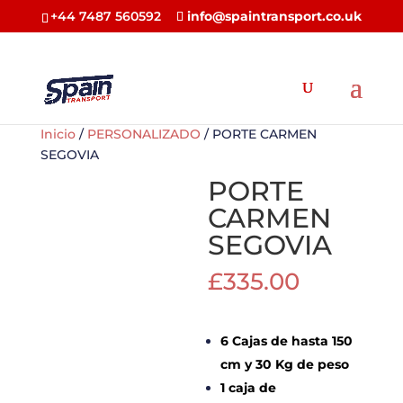
+44 7487 560592
info@spaintransport.co.uk
Inicio
/
PERSONALIZADO
/ PORTE CARMEN
SEGOVIA
PORTE
CARMEN
SEGOVIA
£
335.00
6 Cajas de hasta 150
cm y 30 Kg de peso
1 caja de