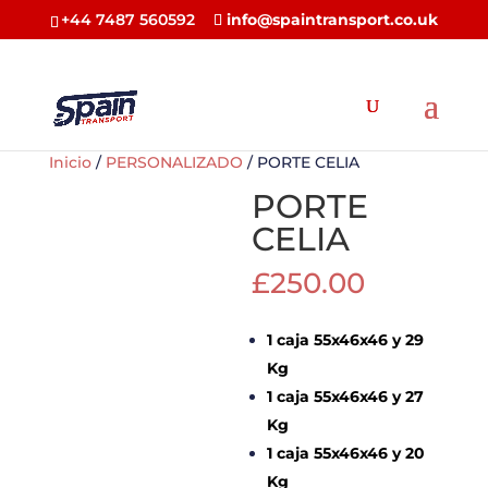
+44 7487 560592
info@spaintransport.co.uk
Inicio
/
PERSONALIZADO
/ PORTE CELIA
PORTE
CELIA
£
250.00
1 caja 55x46x46 y 29
Kg
1 caja 55x46x46 y 27
Kg
1 caja 55x46x46 y 20
Kg