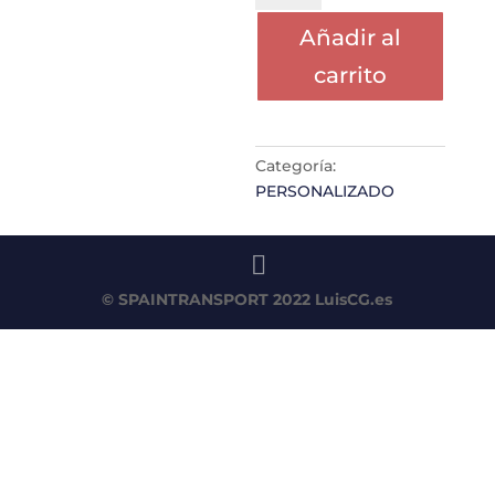
CARLOS
Añadir al
cantidad
carrito
Categoría:
PERSONALIZADO
© SPAINTRANSPORT 2022
LuisCG.es