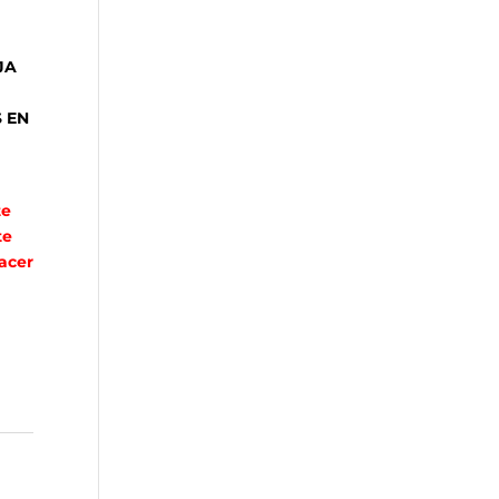
JA
 EN
te
te
acer