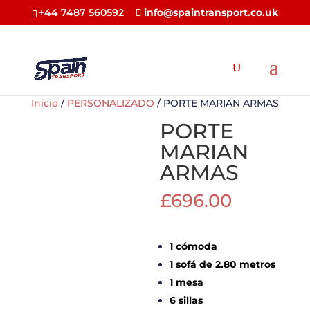
+44 7487 560592
info@spaintransport.co.uk
Inicio
/
PERSONALIZADO
/ PORTE MARIAN ARMAS
PORTE
MARIAN
ARMAS
£
696.00
1 cómoda
1 sofá de 2.80 metros
1 mesa
6 sillas