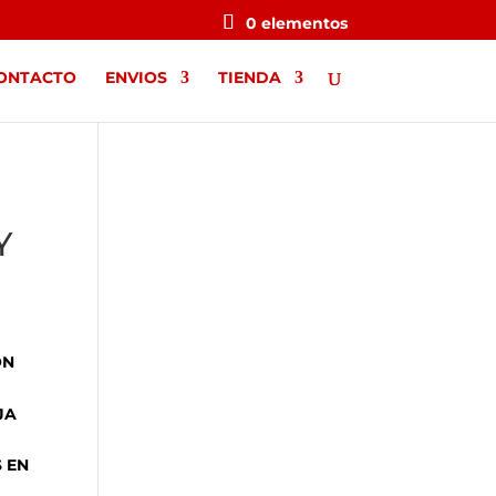
0 elementos
ONTACTO
ENVIOS
TIENDA
Y
ÓN
JA
 EN