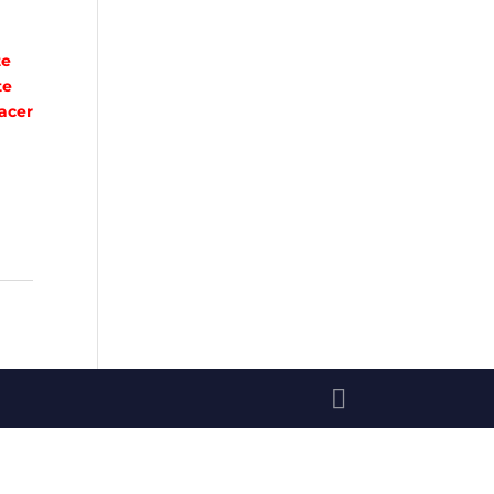
te
te
acer