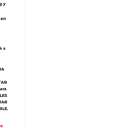
g y
 en
4 x
JA
TAR
ara
LES
JAR
BLE.
te