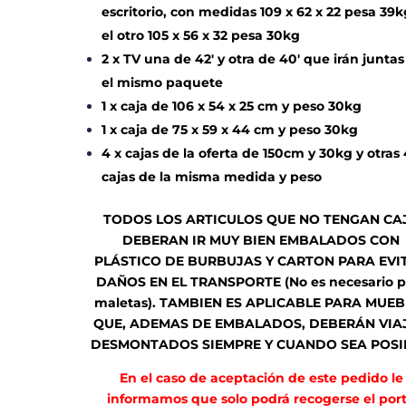
escritorio, con medidas 109 x 62 x 22 pesa 39k
el otro 105 x 56 x 32 pesa 30kg
2 x TV una de 42′ y otra de 40′ que irán juntas
el mismo paquete
1 x caja de 106 x 54 x 25 cm y peso 30kg
1 x caja de 75 x 59 x 44 cm y peso 30kg
4 x cajas de la oferta de 150cm y 30kg y otras 
cajas de la misma medida y peso
TODOS LOS ARTICULOS QUE NO TENGAN CA
DEBERAN IR MUY BIEN EMBALADOS CON
PLÁSTICO DE BURBUJAS Y CARTON PARA EVI
DAÑOS EN EL TRANSPORTE (No es necesario p
maletas). TAMBIEN ES APLICABLE PARA MUEB
QUE, ADEMAS DE EMBALADOS, DEBERÁN VIA
DESMONTADOS SIEMPRE Y CUANDO SEA POSI
En el caso de aceptación de este pedido le
informamos que solo podrá recogerse el por