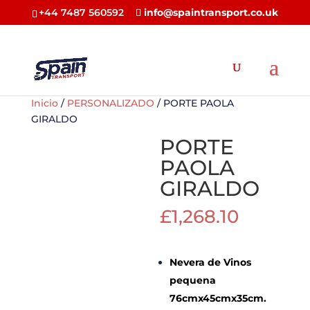
+44 7487 560592
info@spaintransport.co.uk
Inicio
/
PERSONALIZADO
/ PORTE PAOLA
GIRALDO
PORTE
PAOLA
GIRALDO
£
1,268.10
Nevera de Vinos
pequena
76cmx45cmx35cm.