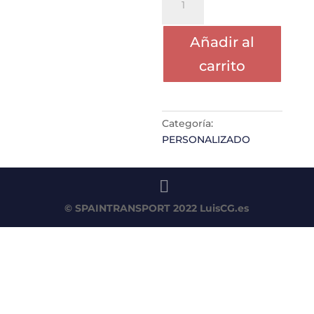
SERGIO
LOPEZ
Añadir al
cantidad
carrito
Categoría:
PERSONALIZADO
© SPAINTRANSPORT 2022
LuisCG.es