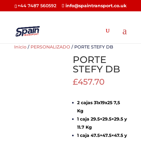
+44 7487 560592
info@spaintransport.co.uk
Inicio
/
PERSONALIZADO
/ PORTE STEFY DB
PORTE
STEFY DB
£
457.70
2 cajas 31x19x25 7,5
Kg
1 caja 29.5×29.5×29.5 y
11.7 Kg
1 caja 47.5×47.5×47.5 y