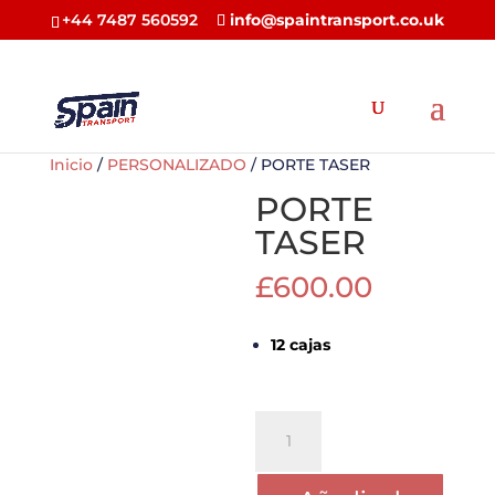
+44 7487 560592
info@spaintransport.co.uk
Inicio
/
PERSONALIZADO
/ PORTE TASER
PORTE
TASER
£
600.00
12 cajas
PORTE
TASER
cantidad