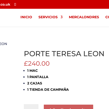
.co.uk
INICIO
SERVICIOS
MERCALONDRES
C
LEON
PORTE TERESA LEON
£
240.00
1 MAC
1 PANTALLA
2 CAJAS
1 TIENDA DE CAMPAÑA
PORTE