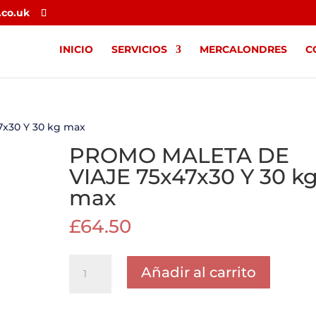
.co.uk
INICIO
SERVICIOS
MERCALONDRES
C
x30 Y 30 kg max
PROMO MALETA DE
VIAJE 75x47x30 Y 30 k
max
£
64.50
PROMO
Añadir al carrito
MALETA
DE
VIAJE