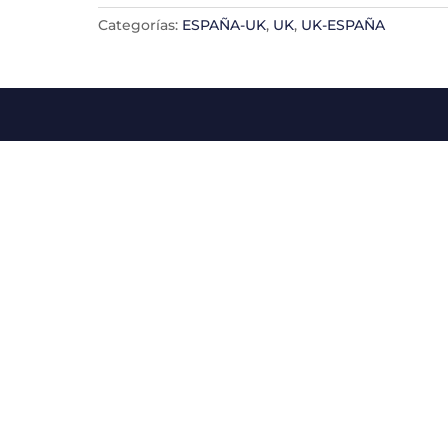
75x47x30
Categorías:
ESPAÑA-UK
,
UK
,
UK-ESPAÑA
Y
30
kg
max
cantidad