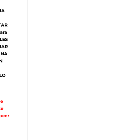
JA
TAR
ara
LES
JAR
UNA
N
LO
te
te
acer