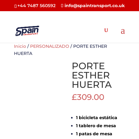
+44 7487 560592
info@spaintransport.co.uk
Inicio
/
PERSONALIZADO
/ PORTE ESTHER
HUERTA
PORTE
ESTHER
HUERTA
£
309.00
1 bicicleta estática
1 tablero de mesa
1 patas de mesa