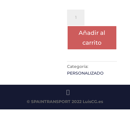
PORTE
JOSE
BELMONTE
Añadir al
cantidad
carrito
Categoría:
PERSONALIZADO
© SPAINTRANSPORT 2022
LuisCG.es