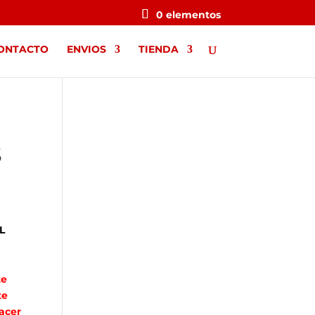
0 elementos
ONTACTO
ENVIOS
TIENDA
S
L
te
te
acer