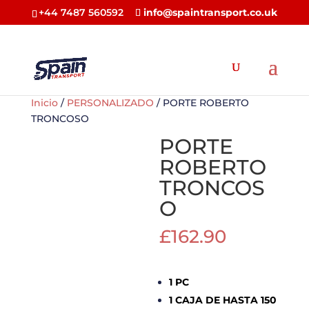
+44 7487 560592
info@spaintransport.co.uk
Inicio
/
PERSONALIZADO
/ PORTE ROBERTO
TRONCOSO
PORTE
ROBERTO
TRONCOS
O
£
162.90
1 PC
1 CAJA DE HASTA 150